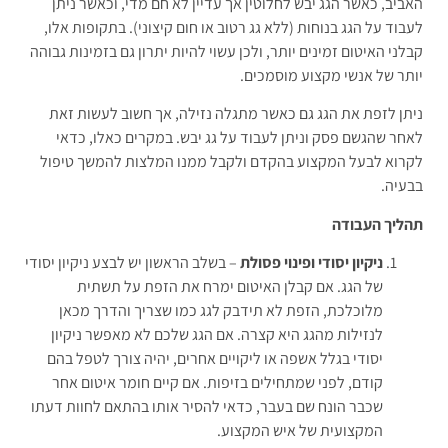
האביב, כאשר הגג יבש לחלוטין אך עדיין לא חם מדי, וכאשר ניתן
לעבוד על הגג בנוחות (ללא גג רטוב או חום קיצוני). בתקופות אלו,
קבלני האיטום זמינים יותר, ולכן עשוי להיות יתרון גם בזמינות גבוהה
יותר של אנשי מקצוע מוסמכים.
ניתן לזפת את הגג גם כאשר מתגלה נזילה, אך חשוב לעשות זאת
לאחר שהגשם פסק וניתן לעבוד על גג יבש. במקרים כאלו, כדאי
לקרוא לבעל המקצוע בהקדם ולקבל ממנו המלצות להמשך טיפול
בבעיה.
תהליך העבודה
ניקיון יסודי ופינוי פסולת
– בשלב הראשון יש לבצע ניקיון יסודי
של הגג. אם קבלן האיטום ימרח את הזפת על תשתית
מלוכלכת, הזפת לא תידבק לגג כמו שצריך והדרך מכאן
לנזילות מהגג היא קצרה. אם הגג שלכם לא מאפשר ניקיון
יסודי בגלל אשפה או ליקויים אחרים, יהיה צורך לטפל בהם
קודם, לפני שמתחילים בזיפות. אם קיים חומר איטום אחר
שכבר הונח שם בעבר, כדאי להסיר אותו בהתאם לחוות דעתו
המקצועית של איש המקצוע.