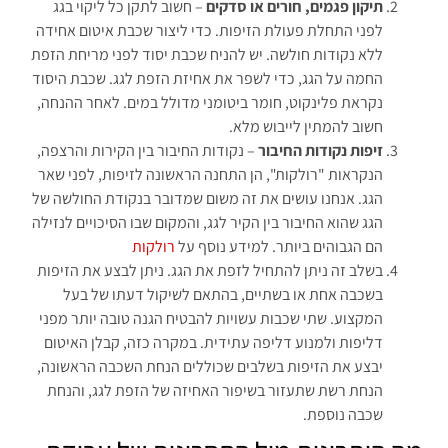
תיקון פגמים, חורים או סדקים
– חשוב לתקן כל ליקוי בגג
לפני התחלת פעולת הזיפות. כדי ליצור שכבת איטום אחידה
ללא נקודות חולשה. יש להניח שכבת יסוד לפני מריחת הזפת
החמה על הגג, כדי לשפר את אחיזת הזפת לגג. שכבת היסוד
נקראת פלינקוט, חומר ביטומני מדולל במים. לאחר ההנחה,
חשוב להמתין לייבוש מלא.
זיפות נקודות החיבור
– נקודות החיבור בין הקירות והרצפה,
הנקראות "רולקות", הן התחנה הראשונה לזיפות, לפני שאר
הגג. אנחנו עושים את זה משום שמדובר בנקודת החולשה של
הגג שהוא החיבור בין הקיר לגג, והמקום שבו הסיכויים לנזילה
הם הגבוהים ביותר. למידע נוסף על
רולקות
בשלב זה ניתן להתחיל לזפת את הגג. ניתן לבצע את הזיפות
בשכבה אחת או בשתיים, בהתאם לשיקול דעתו של בעל
המקצוע. שתי שכבות עשויות להבטיח הגנה טובה יותר מפני
דליפות ולמנוע דליפה עתידית. במקרה כזה, קבלן האיטום
יבצע את הזיפות בשלבים שכוללים הנחת השכבה הראשונה,
הנחת רשת שתעזור בשיפור האחיזה של הזפת לגג, והנחת
שכבה נוספת.