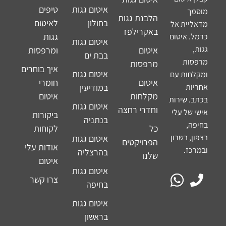
איטום גגות
טיפים
מוסמך
הלבנת גגות
בחולון
לאיטום
מדאליית אל
באקרילפז
גגות
כרמל. איטום
איטום גגות
גגות,
איטום
ומרפסות
בבת ים
מרפסות
מרפסות
איך בוחרים
איטום גגות
ומקלחות עם
איטום
חומרי
אחריות
במודיעין
מקלחות
איטום
בכתב. שירות
איטום גגות
וחדרי רחצה
אישי של עלי
ביקורות
בנתניה
בחיפה,
כל
לקוחות
בצפון, בשרון
איטום גגות
הפרויקטים
אודות עלי
ובמרכז.
בהרצליה
שלנו
איטום
איטום גגות
צרו קשר
בחיפה
איטום גגות
בראשון