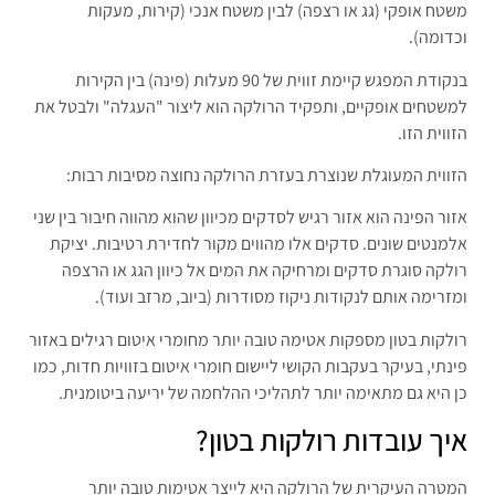
משטח אופקי (גג או רצפה) לבין משטח אנכי (קירות, מעקות
וכדומה).
בנקודת המפגש קיימת זווית של 90 מעלות (פינה) בין הקירות
למשטחים אופקיים, ותפקיד הרולקה הוא ליצור "העגלה" ולבטל את
הזווית הזו.
הזווית המעוגלת שנוצרת בעזרת הרולקה נחוצה מסיבות רבות:
אזור הפינה הוא אזור רגיש לסדקים מכיוון שהוא מהווה חיבור בין שני
אלמנטים שונים. סדקים אלו מהווים מקור לחדירת רטיבות. יציקת
רולקה סוגרת סדקים ומרחיקה את המים אל כיוון הגג או הרצפה
ומזרימה אותם לנקודות ניקוז מסודרות (ביוב, מרזב ועוד).
רולקות בטון מספקות אטימה טובה יותר מחומרי איטום רגילים באזור
פינתי, בעיקר בעקבות הקושי ליישום חומרי איטום בזוויות חדות, כמו
כן היא גם מתאימה יותר לתהליכי ההלחמה של יריעה ביטומנית.
איך עובדות רולקות בטון?
המטרה העיקרית של הרולקה היא לייצר אטימות טובה יותר