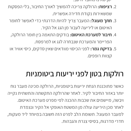
רציפות:
הרולקה צריכה להמשיך לאורך החיבור, בלי הפסקות
שמשאירות נקודת חדירה אפשרית.
חתך מעוגל:
המעבר צריך להיות הדרגתי כדי לאפשר לחומר
האיטום או ליריעה לעבור מן הגג אל הקיר.
חיבור למערכת האיטום:
בודקים התאמה בין חומר הרולקה,
הפריימר והמערכת שנבחרה לגג או למרפסת.
בדיקת גמר:
לפני הכיסוי מוודאים שאין סדקים, כיסי אוויר או
קצוות רופפים.
רולקות בטון לפני יריעות ביטומניות
כאשר מתוכננת הנחת יריעות ביטומניות, הרולקה מכינה מעבר נוח
יותר באזור החיבור לקיר. לאחר שהרולקה התקשתה והתשתית נקייה
ויבשה, מיישמים את שכבות ההכנה לפי מפרט מערכת האיטום.
לאחר מכן היריעה עולה מן המשטח האופקי אל הקיר ונצמדת
למעבר המעוגל. תשומת הלב לפרט הזה חשובה במיוחד ליד מעקות,
חדרי מדרגות, בסיסי צנרת והגבהות.