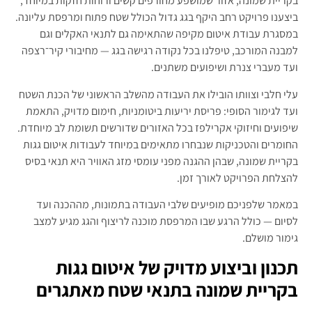
בקריית שמונה, אזור שמושפע מחורפים קשים ורוחות חזקות במיוחד,
ביצענו פרויקט רחב היקף בגג גדול הכולל שטח פתוח ומרפסת עליונה.
במסגרת עבודת איטום מקיפה שהתאימה גם לתנאי האקלים וגם
למבנה המורכב, טיפלנו בכל נקודה רגישה בגג — מחיבורי קיר־רצפה
ועד מעברי צנרת ושיפועים משתנים.
עלי חלבי וצוותו הובילו את העבודה מהשלב הראשוני של הכנת השטח
ועד לגימור הסופי: פריסת יריעות ביטומניות, חימום מדויק, התאמת
שיפועים וחיזוקי אקרילפז בכל האזורים שדורשים תשומת לב מיוחדת.
החומרים והטכניקות שנבחרו מתאימים במיוחד לעבודות איטום גגות
בקריית שמונה, שבהן ההגנה מפני עומסי מזג האוויר היא תנאי בסיס
להצלחת הפרויקט לאורך זמן.
במאמר שלפניכם מופיעים שלבי העבודה בתמונות, מההכנה ועד
לסיום — כולל הרגע שבו המרפסת מוכנה לריצוף והגג מגיע למצב
גימור מושלם.
תכנון וביצוע מדויק של איטום גגות
בקריית שמונה בתנאי שטח מאתגרים