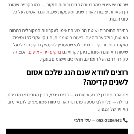
שבהם יש שינויי טמפרטורה חדים ורוחות חזקות — כמו בקריית שמונה.
הן נשארות יציבות לאורך שנים ומספקות שכבת הגנה אמינה על כל
סוגי הגגות.
בחירת החומרים ושיטת הביצוע התאימו לעקרונות המקובלים בתחום
האיטום, כולל עבודה עם יריעות ביטומניות, חיזוקי אקרילפז וטיפול
מוקפד בחיבורי קיר־רצפה. למי שמעוניין להעמיק ברקע הכללי על
שיטות האיטום השונות, ניתן לקרוא גם
בויקיפדיה – איטום
, המציגה
סקירה רחבה של חומרים, תהליכים ויישומים בענף.
רוצים לוודא שגם הגג שלכם אטום
לשנים קדימה?
אם אתה מתכנן לבצע איטום גג — בבית פרטי, בניין מגורים או מרפסת
גדולה — עלי חלבי מספק פתרונות ארוכי טווח שמותאמים לתנאי מזג
האוויר של הצפון.
053-2206442 — עלי חלבי