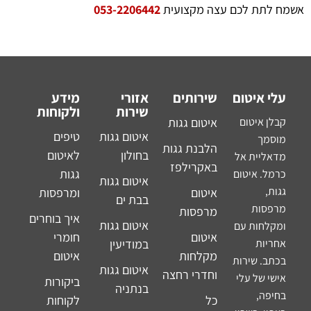
אשמח לתת לכם עצה מקצועית
053-2206442
עלי איטום
שירותים
אזורי
מידע
שירות
ולקוחות
קבלן איטום
איטום גגות
איטום גגות
טיפים
מוסמך
הלבנת גגות
בחולון
לאיטום
מדאליית אל
באקרילפז
גגות
כרמל. איטום
איטום גגות
גגות,
איטום
ומרפסות
בבת ים
מרפסות
מרפסות
איך בוחרים
איטום גגות
ומקלחות עם
איטום
חומרי
אחריות
במודיעין
מקלחות
איטום
בכתב. שירות
איטום גגות
וחדרי רחצה
אישי של עלי
ביקורות
בנתניה
בחיפה,
כל
לקוחות