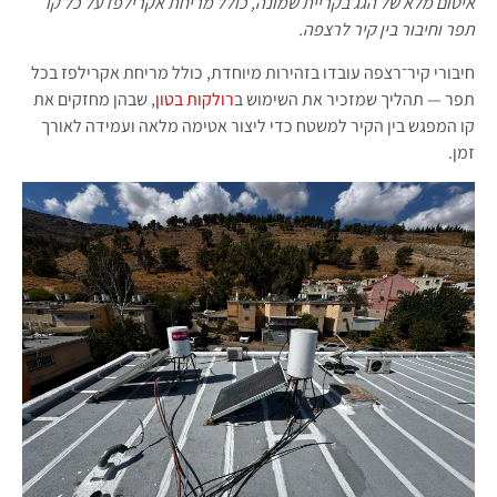
איטום מלא של הגג בקריית שמונה, כולל מריחת אקרילפז על כל קו
תפר וחיבור בין קיר לרצפה.
חיבורי קיר־רצפה עובדו בזהירות מיוחדת, כולל מריחת אקרילפז בכל
תפר — תהליך שמזכיר את השימוש ב
רולקות בטון
, שבהן מחזקים את
קו המפגש בין הקיר למשטח כדי ליצור אטימה מלאה ועמידה לאורך
זמן.