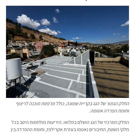
החלק הגמור של הגג בקריית שמונה, כולל מרפסת מוכנה לריצוף
וחומת הפרדה אטומה.
החלק המרכזי של הגג הושלם במלואו. היריעות מולחמות היטב בכל
חלקי השטח, החיבורים נאטמו בעזרת אקרילפז, וחומת ההפרדה בין