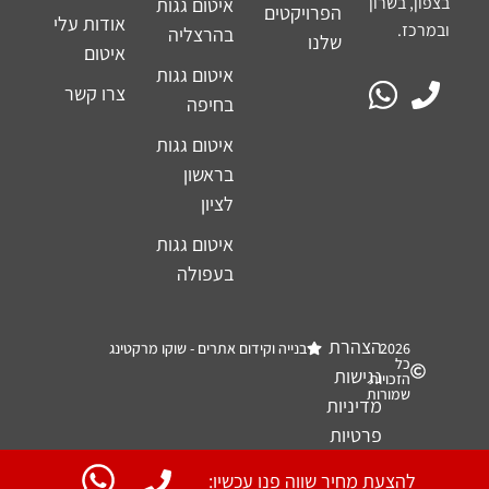
בצפון, בשרון
איטום גגות
הפרויקטים
אודות עלי
ובמרכז.
בהרצליה
שלנו
איטום
איטום גגות
צרו קשר
בחיפה
איטום גגות
בראשון
לציון
איטום גגות
בעפולה
הצהרת
2026
בנייה וקידום אתרים - שוקו מרקטינג
כל
נגישות
הזכויות
שמורות
מדיניות
פרטיות
להצעת מחיר שווה פנו עכשיו: