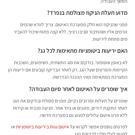
המשך העבודה.
מדוע תעלת הניקוז מצולמת בנפרד?
מפני שהניקוז הוא חלק ממערכת האיטום. צריך לוודא שהמים
זורמים אליו ושהחיבור סביבו רציף, ללא קצה פתוח שיכול להעביר
מים מתחת ליריעות.
האם יריעות ביטומניות מתאימות לכל גג?
לא באופן אוטומטי. בודקים את סוג התשתית, השיפועים, השכבות
הקיימות והפרטים שעל הגג. רק לאחר הבדיקה קובעים אם יריעות הן
המערכת המתאימה ומהי ההכנה הנדרשת.
איך שומרים על האיטום לאחר סיום העבודה?
שומרים על תעלות ומרזבים נקיים, מפנים פסולת ובודקים את הגג
לאחר התקנת דודים, מזגנים או ציוד אחר. פגיעה מכנית או קידוח
ללא פרט איטום עלולים לפגוע גם במערכת חדשה.
לפרטים נוספים אפשר לקרוא על
איטום גגות ביריעות ביטומניות
או
לפנות לעלי חלבי לבדיקת הגג.