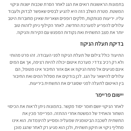
בתמונות הראשונות רואים את הגג לאחר הסרת שכבות ישנות וניקוי
המשטח. מטרת השלב הזה היא להגיע לבסיס שאפשר לבדוק ולעבוד
עליו. יריעות מנותקות, חלקים רופפים ושאריות שאינן מחוברות היטב
עלולים להפריע למערכת החדשה. לאחר הקילוף ניתן לזהות טוב
יותר את מצב התשתית ואת נקודות המפגש עם הקירות והניקוז.
בדיקת תעלת הניקוז
התיעוד כולל צילום של תעלת הניקוז לפני העבודה. זהו פרט מהותי
ולא רק רכיב צדדי: מערכת איטום יכולה להיות רציפה, אך אם המים
אינם מגיעים אל פתח הניקוז או אם אזור החיבור אינו מטופל, הם
עלולים להישאר על הגג. לכן בודקים את מסלול המים ואת החיבור
בין האיטום לתעלה לפני שסוגרים את התשתית ביריעות.
יישום פריימר
לאחר הניקוי יושם חומר יסוד מקשר. בתמונות ניתן לראות את הכיסוי
השחור והאחיד של המשטח אחרי ההתזה. הפריימר מכין את
התשתית לשכבה הביטומנית שמעליה ומסייע להיצמדות. הוא אינו
מחליף ניקוי או תיקון תשתית, ולכן הוא מגיע רק לאחר שהגג מוכן