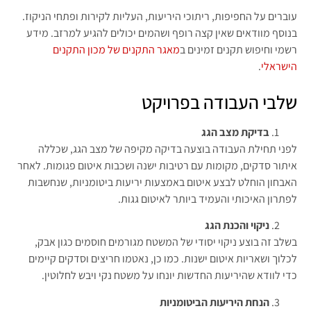
עוברים על החפיפות, ריתוכי היריעות, העליות לקירות ופתחי הניקוז.
בנוסף מוודאים שאין קצה רופף ושהמים יכולים להגיע למרזב. מידע
רשמי וחיפוש תקנים זמינים ב
מאגר התקנים של מכון התקנים
הישראלי
.
שלבי העבודה בפרויקט
בדיקת מצב הגג
לפני תחילת העבודה בוצעה בדיקה מקיפה של מצב הגג, שכללה
איתור סדקים, מקומות עם רטיבות ישנה ושכבות איטום פגומות. לאחר
האבחון הוחלט לבצע איטום באמצעות יריעות ביטומניות, שנחשבות
לפתרון האיכותי והעמיד ביותר לאיטום גגות.
ניקוי והכנת הגג
בשלב זה בוצע ניקוי יסודי של המשטח מגורמים חוסמים כגון אבק,
לכלוך ושאריות איטום ישנות. כמו כן, נאטמו חריצים וסדקים קיימים
כדי לוודא שהיריעות החדשות יונחו על משטח נקי ויבש לחלוטין.
הנחת היריעות הביטומניות