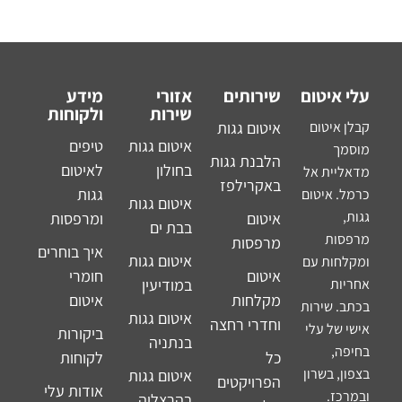
עלי איטום
שירותים
אזורי
מידע
שירות
ולקוחות
קבלן איטום
איטום גגות
איטום גגות
טיפים
מוסמך
הלבנת גגות
בחולון
לאיטום
מדאליית אל
באקרילפז
גגות
כרמל. איטום
איטום גגות
גגות,
איטום
ומרפסות
בבת ים
מרפסות
מרפסות
איך בוחרים
איטום גגות
ומקלחות עם
איטום
חומרי
אחריות
במודיעין
מקלחות
איטום
בכתב. שירות
איטום גגות
וחדרי רחצה
אישי של עלי
ביקורות
בנתניה
בחיפה,
כל
לקוחות
בצפון, בשרון
איטום גגות
הפרויקטים
אודות עלי
ובמרכז.
בהרצליה