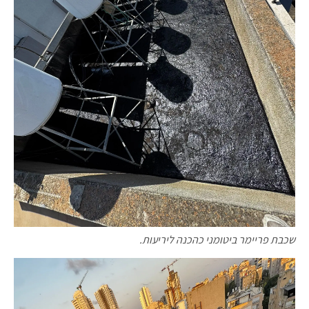
שכבת פריימר ביטומני כהכנה ליריעות.