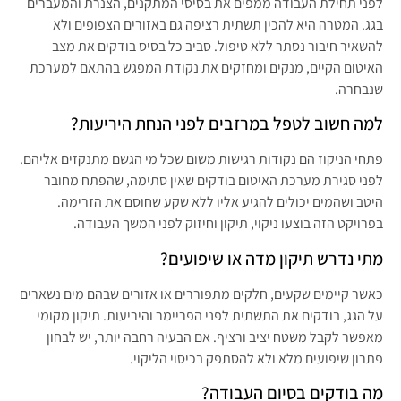
לפני תחילת העבודה ממפים את בסיסי המתקנים, הצנרת והמעברים
בגג. המטרה היא להכין תשתית רציפה גם באזורים הצפופים ולא
להשאיר חיבור נסתר ללא טיפול. סביב כל בסיס בודקים את מצב
האיטום הקיים, מנקים ומחזקים את נקודת המפגש בהתאם למערכת
שנבחרה.
למה חשוב לטפל במרזבים לפני הנחת היריעות?
פתחי הניקוז הם נקודות רגישות משום שכל מי הגשם מתנקזים אליהם.
לפני סגירת מערכת האיטום בודקים שאין סתימה, שהפתח מחובר
היטב ושהמים יכולים להגיע אליו ללא שקע שחוסם את הזרימה.
בפרויקט הזה בוצעו ניקוי, תיקון וחיזוק לפני המשך העבודה.
מתי נדרש תיקון מדה או שיפועים?
כאשר קיימים שקעים, חלקים מתפוררים או אזורים שבהם מים נשארים
על הגג, בודקים את התשתית לפני הפריימר והיריעות. תיקון מקומי
מאפשר לקבל משטח יציב ורציף. אם הבעיה רחבה יותר, יש לבחון
פתרון שיפועים מלא ולא להסתפק בכיסוי הליקוי.
מה בודקים בסיום העבודה?